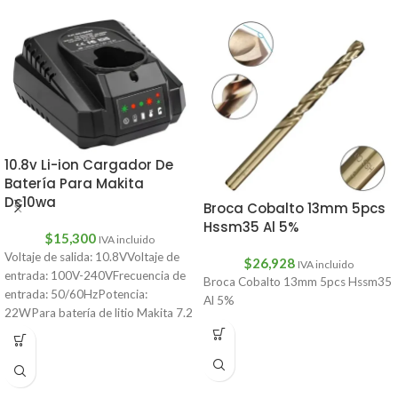
10.8v Li-ion Cargador De
Batería Para Makita
Dc10wa
Broca Cobalto 13mm 5pcs
Hssm35 Al 5%
$
15,300
IVA incluido
Voltaje de salida: 10.8VVoltaje de
$
26,928
IVA incluido
entrada: 100V-240VFrecuencia de
Broca Cobalto 13mm 5pcs Hssm35
entrada: 50/60HzPotencia:
Al 5%
22WPara batería de litio Makita 7.2
V/10.8VCantidad: 1 ud.