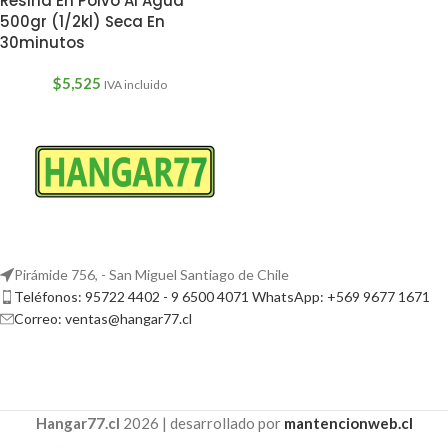
Resina En Polvo Al Agua
500gr (1/2kl) Seca En
30minutos
$
5,525
IVA incluido
Pirámide 756, - San Miguel Santiago de Chile
Teléfonos: 95722 4402 - 9 6500 4071 WhatsApp: +569 9677 1671
Correo: ventas@hangar77.cl
Hangar77.cl
2026 | desarrollado por
mantencionweb.cl