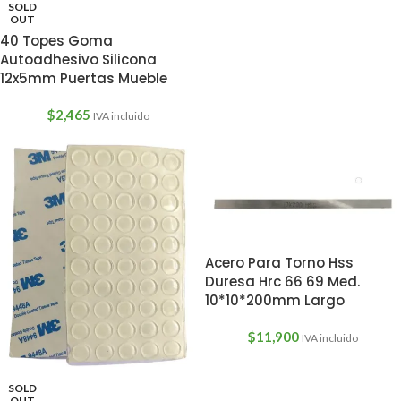
SOLD
OUT
40 Topes Goma
Autoadhesivo Silicona
12x5mm Puertas Mueble
$
2,465
IVA incluido
Acero Para Torno Hss
Duresa Hrc 66 69 Med.
10*10*200mm Largo
$
11,900
IVA incluido
SOLD
OUT