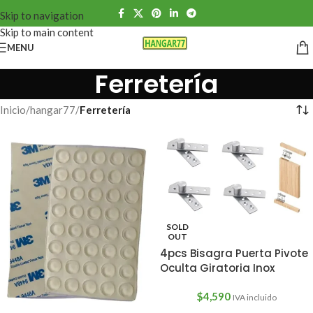
Skip to navigation
Skip to main content
MENU
Ferretería
Inicio
/
hangar77
/
Ferretería
SOLD
OUT
4pcs Bisagra Puerta Pivote
Oculta Giratoria Inox
$
4,590
IVA incluido