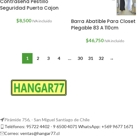
Contraseña Pestillo
Seguridad Puerta Cajon
$
8,500
Barra Abatible Para Closet
IVA incluido
Plegable 83 A 110cm
$
46,750
IVA incluido
1
2
3
4
…
30
31
32
→
Pirámide 756, - San Miguel Santiago de Chile
Teléfonos: 95722 4402 - 9 6500 4071 WhatsApp: +569 9677 1671
Correo: ventas@hangar77.cl