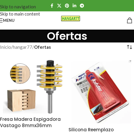
Skip to navigation
Skip to main content
MENU
Ofertas
Inicio
/
hangar77
/
Ofertas
Fresa Madera Espigadora
Vastago 8mmx36mm
Silicona Reemplazo