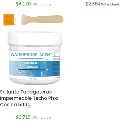
$
6,120
$
2,584
IVA incluido
IVA incluido
Sellante Tapagoteras
Impermeable Techo Piso
Cocina 500g
$
3,715
IVA incluido