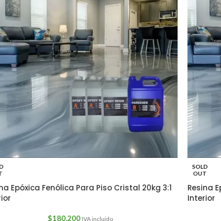
D
SOLD
T
OUT
na Epóxica Fenólica Para Piso Cristal 20kg 3:1
Resina Ep
rior
Interior
$
180,200
IVA incluido