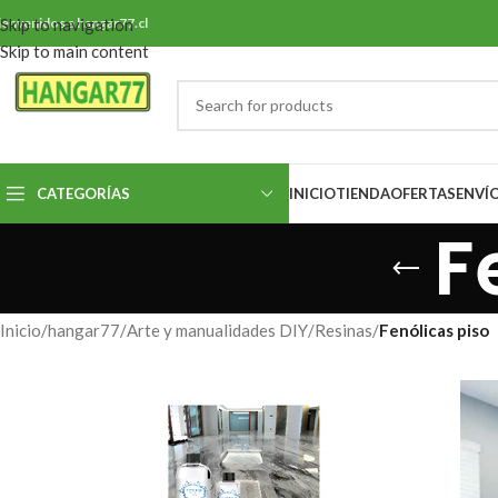
ienvenidos a hangar77.cl
Skip to navigation
Skip to main content
CATEGORÍAS
INICIO
TIENDA
OFERTAS
ENVÍ
F
Inicio
/
hangar77
/
Arte y manualidades DIY
/
Resinas
/
Fenólicas piso