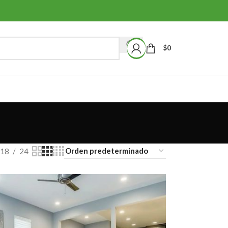
$
0
18
24