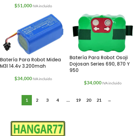
$
51,000
IVA incluido
Batería Para Robot Osoji
Batería Para Robot Midea
Dojosan Series 690, 870 Y
M3l 14.4v 3.200mah
950
$
34,000
IVA incluido
$
34,000
IVA incluido
1
2
3
4
…
19
20
21
→