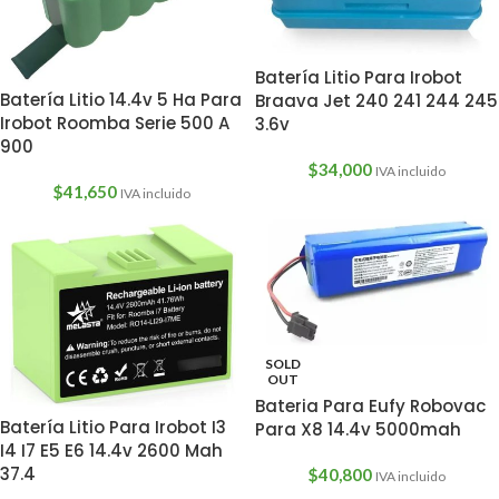
Batería Litio Para Irobot
Batería Litio 14.4v 5 Ha Para
Braava Jet 240 241 244 245
Irobot Roomba Serie 500 A
3.6v
900
$
34,000
IVA incluido
$
41,650
IVA incluido
SOLD
OUT
Bateria Para Eufy Robovac
Batería Litio Para Irobot I3
Para X8 14.4v 5000mah
I4 I7 E5 E6 14.4v 2600 Mah
37.4
$
40,800
IVA incluido