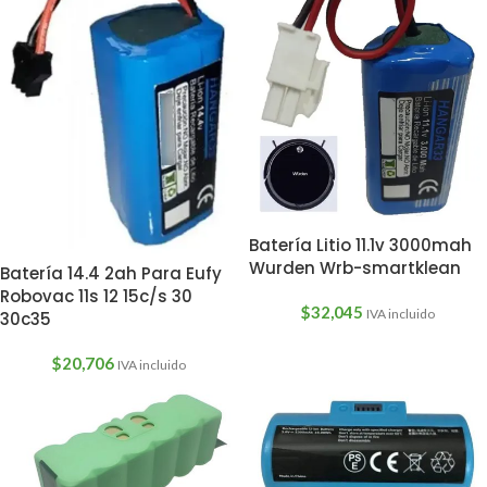
Batería Litio 11.1v 3000mah
Wurden Wrb-smartklean
Batería 14.4 2ah Para Eufy
Robovac 11s 12 15c/s 30
$
32,045
IVA incluido
30c35
$
20,706
IVA incluido