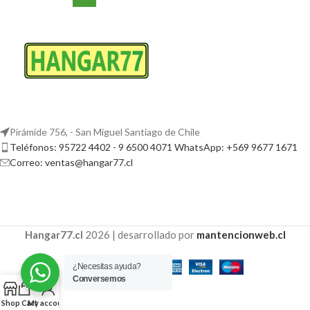
Pirámide 756, - San Miguel Santiago de Chile
Teléfonos: 95722 4402 - 9 6500 4071 WhatsApp: +569 9677 1671
Correo: ventas@hangar77.cl
Hangar77.cl
2026 | desarrollado por
mantencionweb.cl
¿Necesitas ayuda?
Conversemos
Shop
Cart
My account