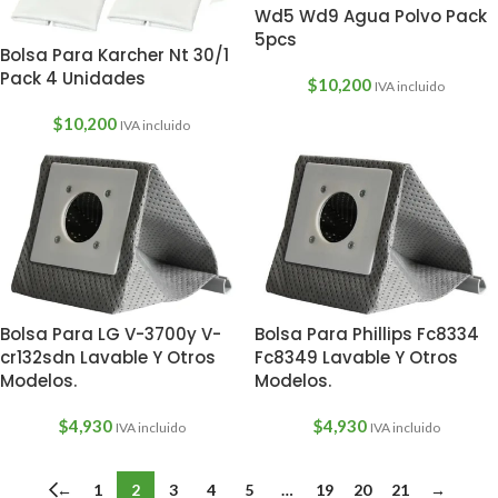
Wd5 Wd9 Agua Polvo Pack
5pcs
Bolsa Para Karcher Nt 30/1
Pack 4 Unidades
$
10,200
IVA incluido
$
10,200
IVA incluido
Bolsa Para LG V-3700y V-
Bolsa Para Phillips Fc8334
cr132sdn Lavable Y Otros
Fc8349 Lavable Y Otros
Modelos.
Modelos.
$
4,930
$
4,930
IVA incluido
IVA incluido
←
1
2
3
4
5
…
19
20
21
→