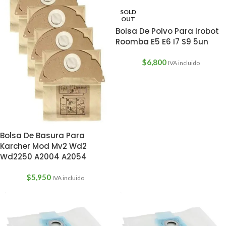
SOLD
OUT
Bolsa De Polvo Para Irobot
Roomba E5 E6 I7 S9 5un
$
6,800
IVA incluido
Bolsa De Basura Para
Karcher Mod Mv2 Wd2
Wd2250 A2004 A2054
$
5,950
IVA incluido