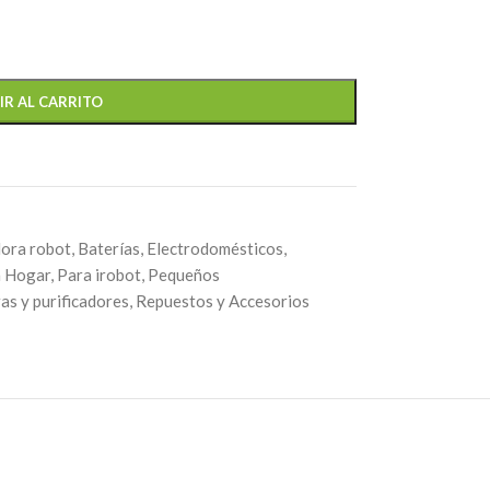
IR AL CARRITO
dora robot
,
Baterías
,
Electrodomésticos
,
 Hogar
,
Para irobot
,
Pequeños
s y purificadores
,
Repuestos y Accesorios