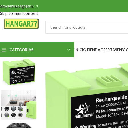
ienvenidos a hangar77.cl
Skip to navigation
Skip to main content
CATEGORÍAS
INICIO
TIENDA
OFERTAS
ENVÍ