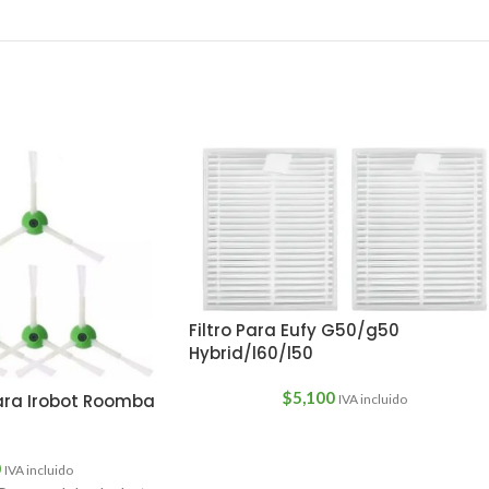
Filtro Para Eufy G50/g50
Hybrid/l60/l50
$
5,100
Para Irobot Roomba
IVA incluido
0
IVA incluido