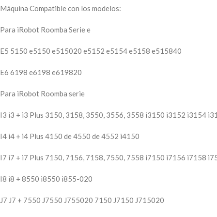
Máquina Compatible con los modelos:
Para iRobot Roomba Serie e
E5 5150 e5150 e515020 e5152 e5154 e5158 e515840
E6 6198 e6198 e619820
Para iRobot Roomba serie
I3 i3 + i3 Plus 3150, 3158, 3550, 3556, 3558 i3150 i3152 i3154 i
I4 i4 + i4 Plus 4150 de 4550 de 4552 i4150
I7 i7 + i7 Plus 7150, 7156, 7158, 7550, 7558 i7150 i7156 i7158 i
I8 i8 + 8550 i8550 i855-020
J7 J7 + 7550 J7550 J755020 7150 J7150 J715020