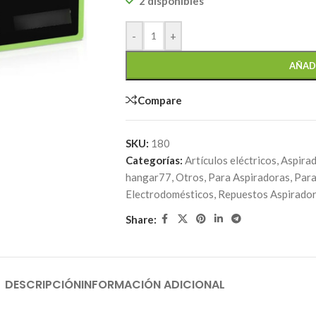
2 disponibles
-
+
AÑAD
Compare
SKU:
180
Categorías:
Artículos eléctricos
,
Aspira
hangar77
,
Otros
,
Para Aspiradoras
,
Para
Electrodomésticos
,
Repuestos Aspiradora
Share:
DESCRIPCIÓN
INFORMACIÓN ADICIONAL