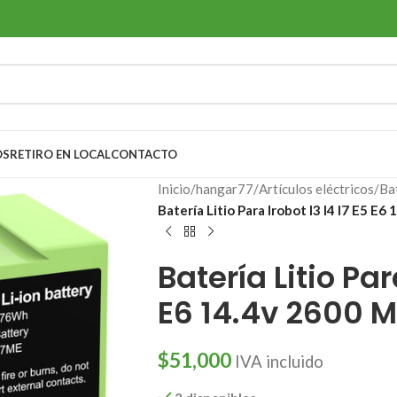
OS
RETIRO EN LOCAL
CONTACTO
Inicio
/
hangar77
/
Artículos eléctricos
/
Ba
Batería Litio Para Irobot I3 I4 I7 E5 E6
Batería Litio Par
E6 14.4v 2600 M
$
51,000
IVA incluido