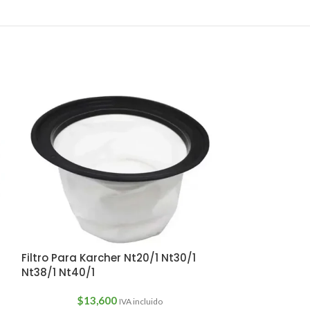
Filtro Para Karcher Nt20/1 Nt30/1
Filtro Para Ka
Nt38/1 Nt40/1
Premium
$
13,600
IVA incluido
$
5,