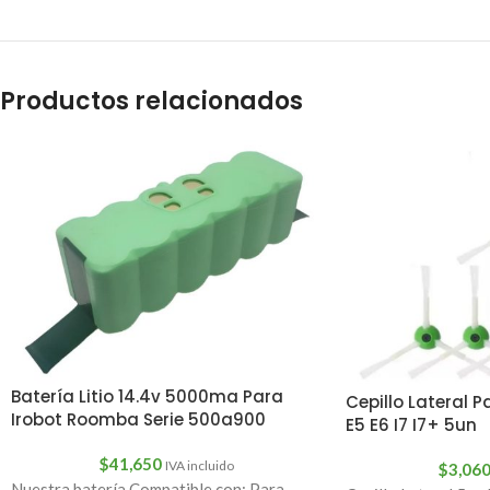
Productos relacionados
Batería Litio 14.4v 5000ma Para
Cepillo Lateral 
Irobot Roomba Serie 500a900
E5 E6 I7 I7+ 5un
$
41,650
IVA incluido
$
3,06
Nuestra batería Compatible con: Para