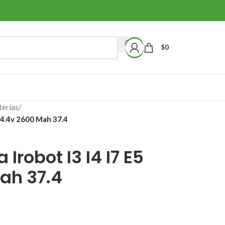
$
0
terías
/
 14.4v 2600 Mah 37.4
a Irobot I3 I4 I7 E5
ah 37.4