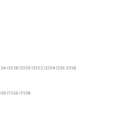
3156 i3158 i3550 i3552 i3554 i356 3558
7550 i7556 i7558