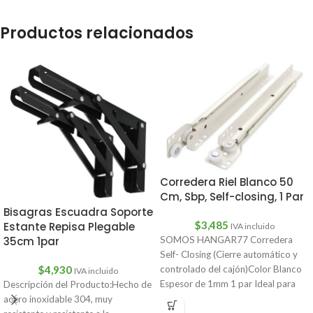
Productos relacionados
Corredera Riel Blanco 50
Cm, Sbp, Self-closing, 1 Par
Bisagras Escuadra Soporte
$
3,485
Estante Repisa Plegable
IVA incluido
35cm 1par
SOMOS HANGAR77 Corredera
Self- Closing (Cierre automático y
$
4,930
controlado del cajón)Color Blanco
IVA incluido
Espesor de 1mm 1 par Ideal para
Descripción del Producto:Hecho de
cajones,
acero inoxidable 304, muy