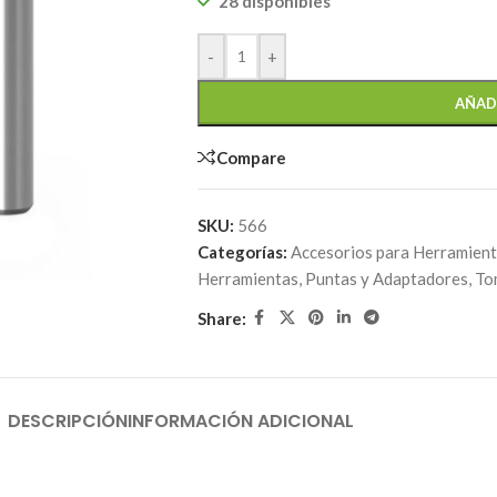
28 disponibles
-
+
AÑAD
Compare
SKU:
566
Categorías:
Accesorios para Herramien
Herramientas
,
Puntas y Adaptadores
,
To
Share:
DESCRIPCIÓN
INFORMACIÓN ADICIONAL