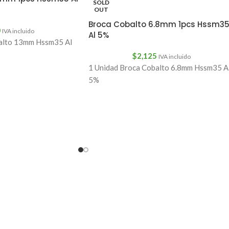
SOLD
OUT
Broca Cobalto 6.8mm 1pcs Hssm3
0
IVA incluido
Al 5%
balto 13mm Hssm35 Al
$
2,125
IVA incluido
1 Unidad Broca Cobalto 6.8mm Hssm35 A
5%