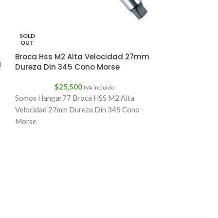
5
SOLD
OUT
Broca Hss M2 Alta Velocidad 27mm
Fresa Madera 
l
Dureza Din 345 Cono Morse
Medidas Bást
$
25,500
IVA incluido
$
5,
Somos Hangar77 Broca HSS M2 Alta
Características:
Velocidad 27mm Dureza Din 345 Cono
calidad.Uso para
Morse
otra carpintería
Calidad Industri