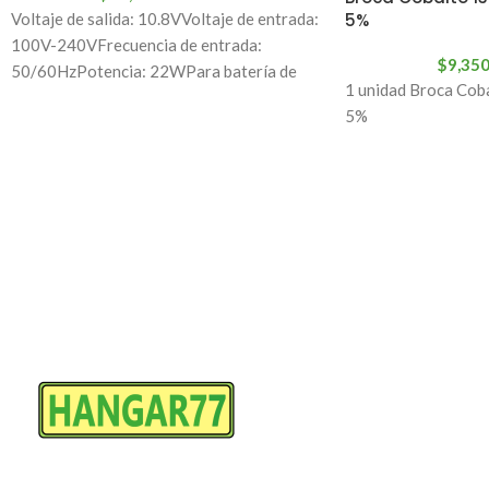
5%
Voltaje de salida: 10.8VVoltaje de entrada:
100V-240VFrecuencia de entrada:
$
9,35
50/60HzPotencia: 22WPara batería de
1 unidad Broca Co
litio Makita 7.2 V/10.8VCantidad: 1 ud.
5%