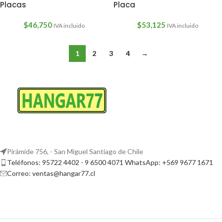
Placas
Placa
$
46,750
$
53,125
IVA incluido
IVA incluido
1
2
3
4
→
Pirámide 756, - San Miguel Santiago de Chile
Teléfonos: 95722 4402 - 9 6500 4071 WhatsApp: +569 9677 1671
Correo: ventas@hangar77.cl