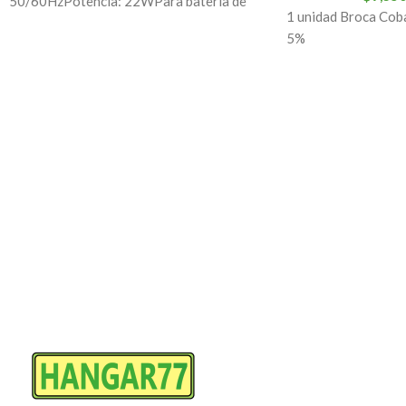
50/60HzPotencia: 22WPara batería de
1 unidad Broca Co
litio Makita 7.2 V/10.8VCantidad: 1 ud.
5%