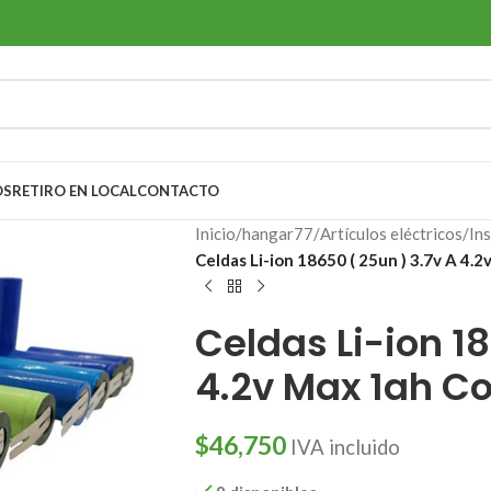
OS
RETIRO EN LOCAL
CONTACTO
Inicio
/
hangar77
/
Artículos eléctricos
/
In
Celdas Li-ion 18650 ( 25un ) 3.7v A 4.
Celdas Li-ion 18
4.2v Max 1ah C
$
46,750
IVA incluido