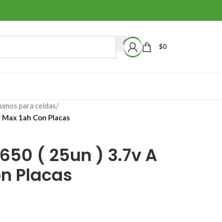
$
0
sumos para celdas
/
2v Max 1ah Con Placas
650 ( 25un ) 3.7v A
on Placas