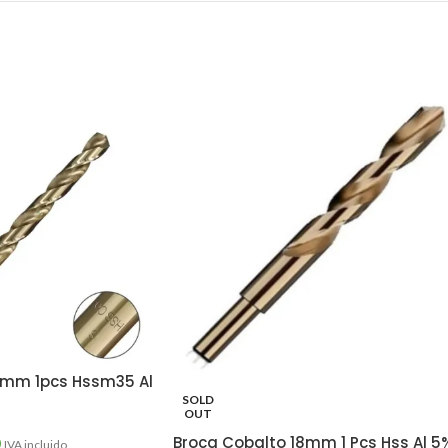
3mm 1pcs Hssm35 Al
SOLD
OUT
Broca Cobalto 18mm 1 Pcs Hss Al 5
0
IVA incluido