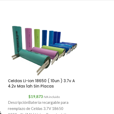
Celdas Li-ion 18650 ( 10un ) 3.7v A
Celdas Li-ion 
4.2v Max 1ah Sin Placas
4.2v Max 1.5ah
$
19,873
$
22
IVA incluido
DescripciónBatería recargable para
Descripción Des
reemplazo de Celdas 3.7V 18650
recargable para 
%