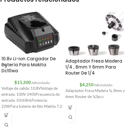
10.8v Li-ion Cargador De
Adaptador Fresa Madera
Batería Para Makita
1/4 , 8mm Y 6mm Para
Dc10wa
Router De 1/4
$
15,300
IVA incluido
$
4,250
IVA incluido
Voltaje de salida: 10.8VVoltaje de
Adaptador Fresa Madera ¼, 8mm y
entrada: 100V-240VFrecuencia de
6mm Router de ¼3pcs
entrada: 50/60HzPotencia:
22WPara batería de litio Makita 7.2
V/10.8VCantidad: 1 ud.