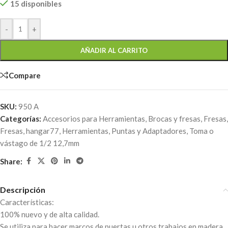
15 disponibles
-
+
AÑADIR AL CARRITO
Compare
SKU:
950 A
Categorías:
Accesorios para Herramientas
,
Brocas y fresas
,
Fresas
,
Fresas
,
hangar77
,
Herramientas
,
Puntas y Adaptadores
,
Toma o
vástago de 1/2 12,7mm
Share:
Descripción
Características:
100% nuevo y de alta calidad.
Se utiliza para hacer marcos de puertas u otros trabajos en madera