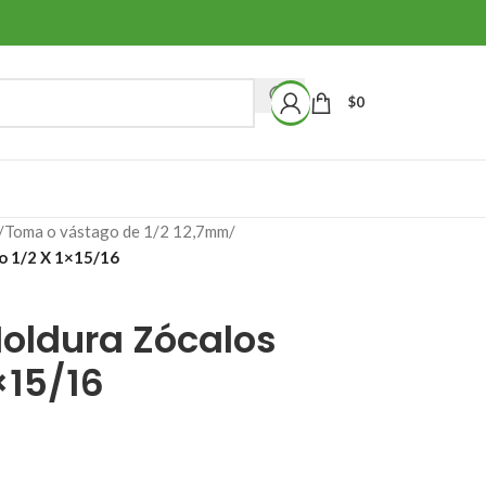
$
0
/
Toma o vástago de 1/2 12,7mm
/
o 1/2 X 1×15/16
oldura Zócalos
×15/16