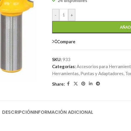
24 disponibles
-
+
AÑAD
Compare
SKU:
933
Categorías:
Accesorios para Herramien
Herramientas
,
Puntas y Adaptadores
,
To
Share:
DESCRIPCIÓN
INFORMACIÓN ADICIONAL