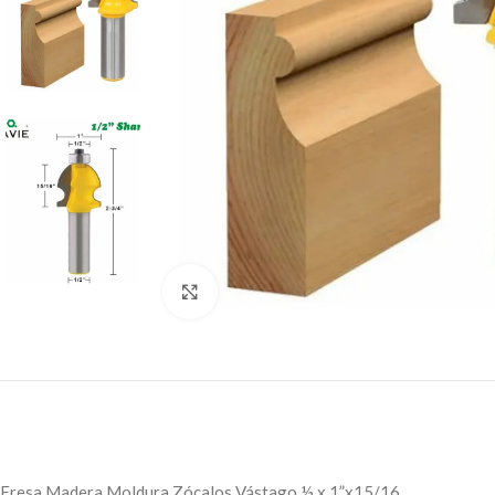
Click to enlarge
Fresa Madera Moldura Zócalos Vástago ½ x 1”x15/16