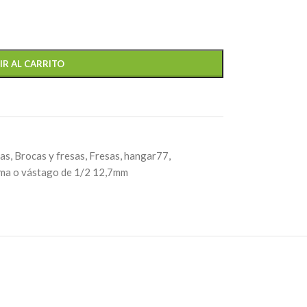
IR AL CARRITO
tas
,
Brocas y fresas
,
Fresas
,
hangar77
,
ma o vástago de 1/2 12,7mm