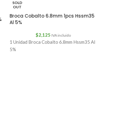
SOLD
OUT
Broca Cobalto 6.8mm 1pcs Hssm35
%
Al 5%
SOLD
OUT
$
2,125
IVA incluido
Broca Hss M2
1 Unidad Broca Cobalto 6.8mm Hssm35 Al
Dureza Din 34
5%
$
25
Somos Hangar77
Velocidad 27mm
Morse