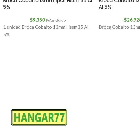
Broca Cobalto 13mm 1pcs Hssm35 Al
Broca Cobalto 
5%
Al 5%
$
9,350
$
26,92
IVA incluido
1 unidad Broca Cobalto 13mm Hssm35 Al
Broca Cobalto 13m
5%