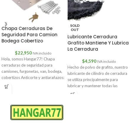
SOLD
Chapa Cerraduras De
OUT
Seguridad Para Camion
Lubricante Cerradura
Bodega Cobertizo
Grafito Mantiene Y Lubrica
La Cerradura
$
22,950
IVA incluido
Hola, somos Hangar77! Chapa
$
4,590
IVA incluido
cerraduras de seguridad para
Hecho de polvo de grafito, nuestro
camiones, furgonetas, van, bodega,
lubricante de cilindro de cerradura
cobertizos Anticorte y antiarañazos:
se utiliza principalmente para
este candado de puerta
lubricar y mantener todas las