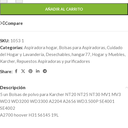
AÑADIR AL CARRITO
Compare
SKU:
1053 1
Categorías:
Aspiradora hogar
,
Bolsas para Aspiradoras
,
Cuidado
del Hogar y Lavandería
,
Desechables
,
hangar77
,
Hogar y Muebles
,
Karcher
,
Repuestos Aspiradoras y purificadores
Share:
Descripción
5 un Bolsas de polvo para Karcher NT20 NT25 NT30 MV1 MV3
WD3 WD3200 WD3300 A2204 A2656 WD3.500P SE4001
SE4002
A2700 hoover H31 S6145 19L