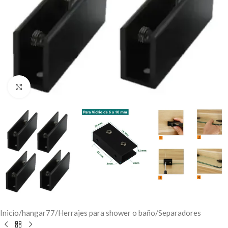
Click to enlarge
Inicio
/
hangar77
/
Herrajes para shower o baño
/
Separadores