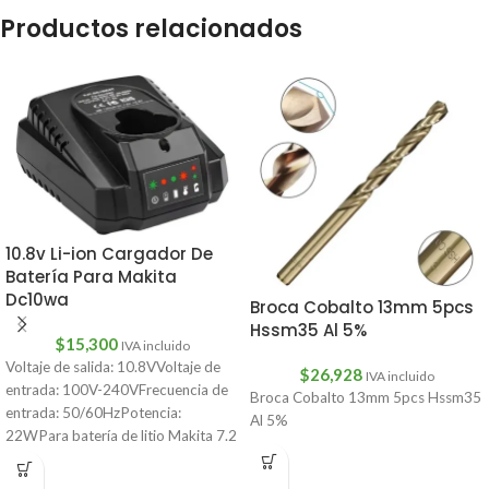
Productos relacionados
10.8v Li-ion Cargador De
Batería Para Makita
Dc10wa
Broca Cobalto 13mm 5pcs
Hssm35 Al 5%
$
15,300
IVA incluido
Voltaje de salida: 10.8VVoltaje de
$
26,928
IVA incluido
entrada: 100V-240VFrecuencia de
Broca Cobalto 13mm 5pcs Hssm35
entrada: 50/60HzPotencia:
Al 5%
22WPara batería de litio Makita 7.2
V/10.8VCantidad: 1 ud.