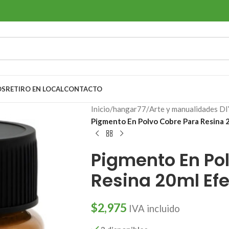
OS
RETIRO EN LOCAL
CONTACTO
Inicio
/
hangar77
/
Arte y manualidades DI
Pigmento En Polvo Cobre Para Resina 
Pigmento En Po
Resina 20ml Ef
$
2,975
IVA incluido