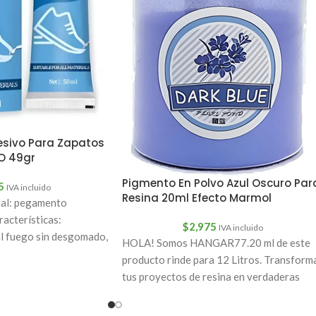
sivo Para Zapatos
O 49gr
Pigmento En Polvo Azul Oscuro Par
5
IVA incluido
Resina 20ml Efecto Marmol
ial: pegamento
acterísticas:
$
2,975
IVA incluido
 al fuego sin desgomado,
HOLA! Somos HANGAR77.20 ml de este
. Pulido y
producto rinde para 12 Litros. Transform
tus proyectos de resina en verdaderas
obras de