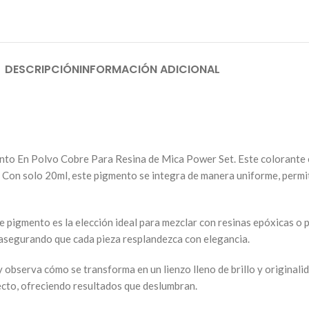
DESCRIPCIÓN
INFORMACIÓN ADICIONAL
nto En Polvo Cobre Para Resina de Mica Power Set. Este colorante e
ca. Con solo 20ml, este pigmento se integra de manera uniforme, perm
te pigmento es la elección ideal para mezclar con resinas epóxicas o
 asegurando que cada pieza resplandezca con elegancia.
 y observa cómo se transforma en un lienzo lleno de brillo y originali
ecto, ofreciendo resultados que deslumbran.