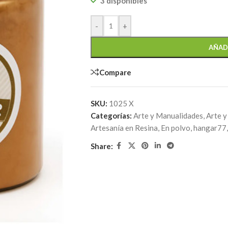
3 disponibles
-
+
AÑAD
Compare
SKU:
1025 X
Categorías:
Arte y Manualidades
,
Arte y
Artesanía en Resina
,
En polvo
,
hangar77
,
Share: