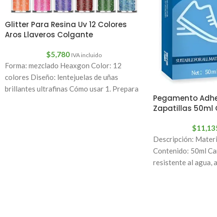
Glitter Para Resina Uv 12 Colores
Aros Llaveros Colgante
$
5,780
IVA incluido
Forma: mezclado Heaxgon Color: 12
colores Diseño: lentejuelas de uñas
brillantes ultrafinas Cómo usar 1. Prepara
Pegamento Adhe
tus uñas con una
Zapatillas 50ml 
$
11,13
Descripción: Mater
Contenido: 50ml Car
resistente al agua,
no daña tus manos. 1