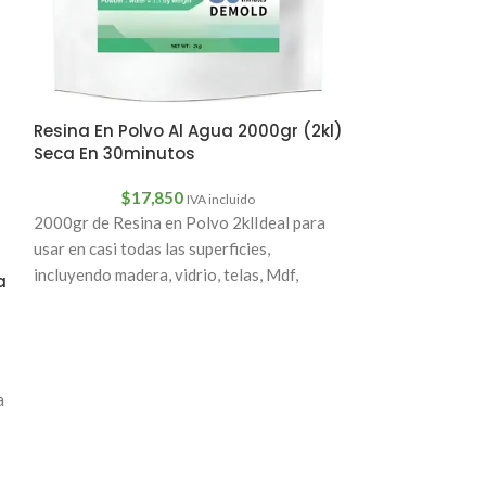
Resina Epóxica 
67pcs 1.1. Dia
$
21
Kit Iniciación R
Resina En Polvo Al Agua 2000gr (2kl)
resinaInstruccion
Seca En 30minutos
partes iguales de
Revuelva cada p
$
17,850
IVA incluido
2000gr de Resina en Polvo 2klIdeal para
usar en casi todas las superficies,
incluyendo madera, vidrio, telas, Mdf,
a
moldes •
a