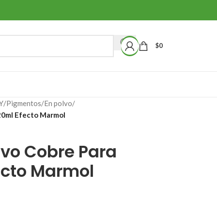
$
0
Y
/
Pigmentos
/
En polvo
/
20ml Efecto Marmol
lvo Cobre Para
ecto Marmol