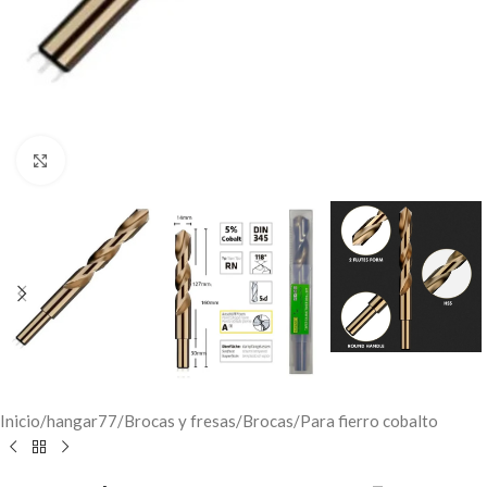
Click to enlarge
Inicio
/
hangar77
/
Brocas y fresas
/
Brocas
/
Para fierro cobalto