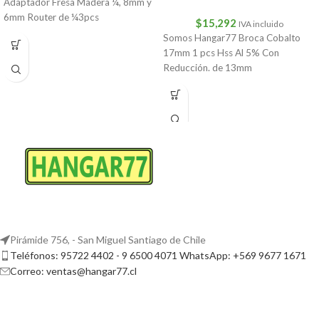
Adaptador Fresa Madera ¼, 8mm y
6mm Router de ¼3pcs
$
15,292
IVA incluido
Somos Hangar77 Broca Cobalto
17mm 1 pcs Hss Al 5% Con
Reducción. de 13mm
Pirámide 756, - San Miguel Santiago de Chile
Teléfonos: 95722 4402 - 9 6500 4071 WhatsApp: +569 9677 1671
Correo: ventas@hangar77.cl