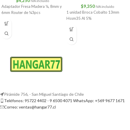
$
4,250
IVA incluido
$
9,350
Adaptador Fresa Madera ¼, 8mm y
IVA incluido
1 unidad Broca Cobalto 13mm
6mm Router de ¼3pcs
Hssm35 Al 5%
Pirámide 756, - San Miguel Santiago de Chile
Teléfonos: 95722 4402 - 9 6500 4071 WhatsApp: +569 9677 1671
Correo: ventas@hangar77.cl