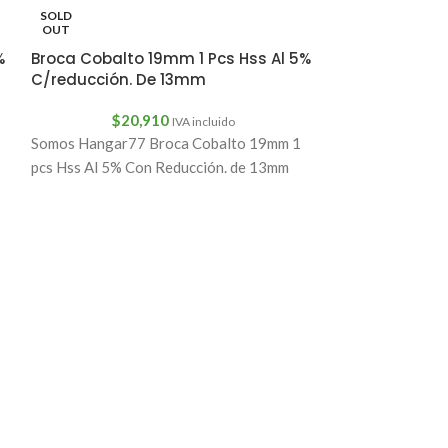
Al 5%
SOLD
OUT
%
Broca Cobalto 19mm 1 Pcs Hss Al 5%
$
3,
C/reducción. De 13mm
1 unidad de Bro
Al 5%
$
20,910
IVA incluido
Somos Hangar77 Broca Cobalto 19mm 1
pcs Hss Al 5% Con Reducción. de 13mm