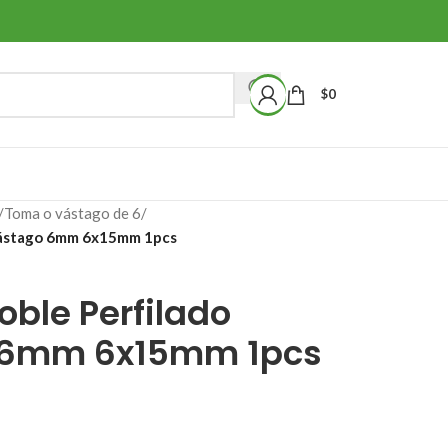
$
0
/
Toma o vástago de 6
/
Vástago 6mm 6x15mm 1pcs
ble Perfilado
 6mm 6x15mm 1pcs