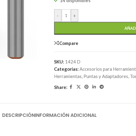
14 disponibles
-
+
AÑAD
Compare
SKU:
1424 D
Categorías:
Accesorios para Herramien
Herramientas
,
Puntas y Adaptadores
,
To
Share:
DESCRIPCIÓN
INFORMACIÓN ADICIONAL