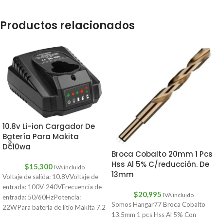
Productos relacionados
10.8v Li-ion Cargador De
Batería Para Makita
Dc10wa
Broca Cobalto 20mm 1 Pcs
Hss Al 5% C/reducción. De
$
15,300
IVA incluido
13mm
Voltaje de salida: 10.8VVoltaje de
entrada: 100V-240VFrecuencia de
$
20,995
IVA incluido
entrada: 50/60HzPotencia:
Somos Hangar77 Broca Cobalto
22WPara batería de litio Makita 7.2
13.5mm 1 pcs Hss Al 5% Con
V/10.8VCantidad: 1 ud.