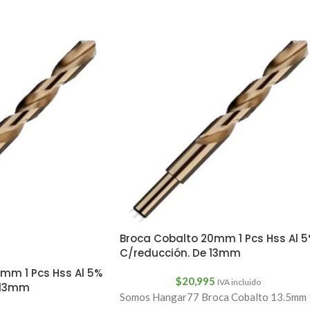
Broca Cobalto 20mm 1 Pcs Hss Al 
C/reducción. De 13mm
mm 1 Pcs Hss Al 5%
$
20,995
IVA incluido
 13mm
Somos Hangar77 Broca Cobalto 13.5mm 