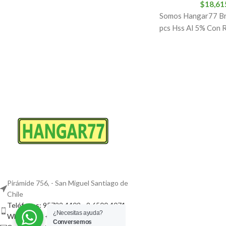
$
18,61
Somos Hangar77 Br
pcs Hss Al 5% Con 
Pirámide 756, - San Miguel Santiago de
Chile
Teléfonos: 95722 4402 - 9 6500 4071
¿Necesitas ayuda?
WhatsApp: +569 9677 1671
Conversemos