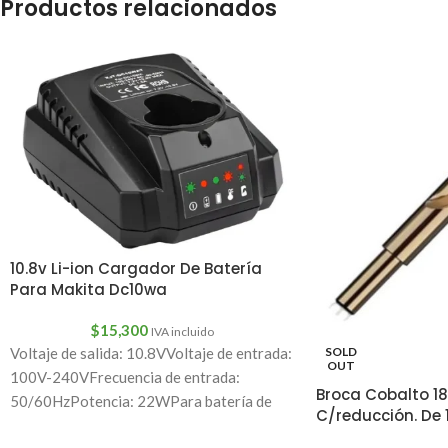
Productos relacionados
10.8v Li-ion Cargador De Batería
Para Makita Dc10wa
$
15,300
IVA incluido
SOLD
Voltaje de salida: 10.8VVoltaje de entrada:
OUT
100V-240VFrecuencia de entrada:
Broca Cobalto 18
50/60HzPotencia: 22WPara batería de
C/reducción. De
litio Makita 7.2 V/10.8VCantidad: 1 ud.