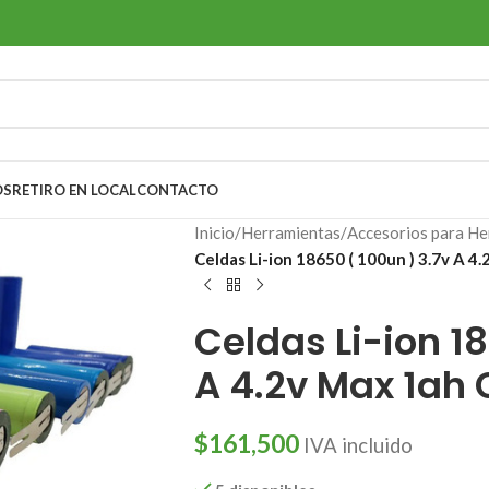
OS
RETIRO EN LOCAL
CONTACTO
Inicio
/
Herramientas
/
Accesorios para He
Celdas Li-ion 18650 ( 100un ) 3.7v A 4
Celdas Li-ion 18
A 4.2v Max 1ah 
$
161,500
IVA incluido