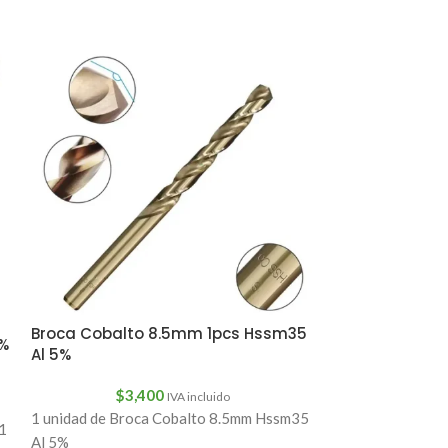
Broca Cobalto 8.5mm 1pcs Hssm35
5%
Al 5%
$
3,400
IVA incluido
SOLD
1 unidad de Broca Cobalto 8.5mm Hssm35
OUT
1
Al 5%