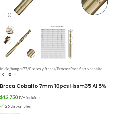
Click to enlarge
Inicio
/
hangar77
/
Brocas y fresas
/
Brocas
/
Para fierro cobalto
Broca Cobalto 7mm 10pcs Hssm35 Al 5%
$
12,750
IVA incluido
26 disponibles