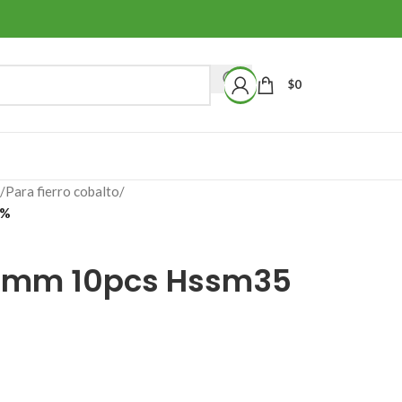
$
0
/
Para fierro cobalto
/
5%
 3mm 10pcs Hssm35