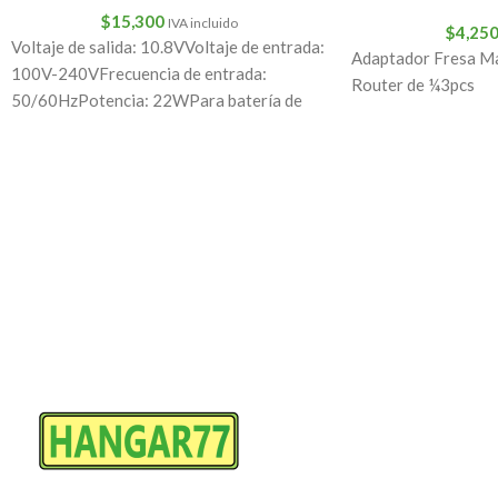
$
15,300
IVA incluido
$
4,25
Voltaje de salida: 10.8VVoltaje de entrada:
Adaptador Fresa M
100V-240VFrecuencia de entrada:
Router de ¼3pcs
50/60HzPotencia: 22WPara batería de
litio Makita 7.2 V/10.8VCantidad: 1 ud.