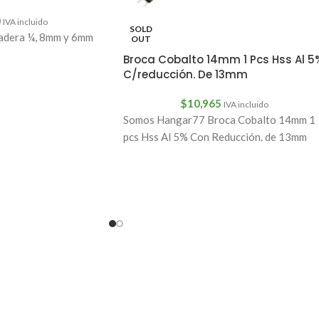
0
IVA incluido
SOLD
adera ¼, 8mm y 6mm
OUT
Broca Cobalto 14mm 1 Pcs Hss Al 5
C/reducción. De 13mm
$
10,965
IVA incluido
Somos Hangar77 Broca Cobalto 14mm 1
pcs Hss Al 5% Con Reducción. de 13mm