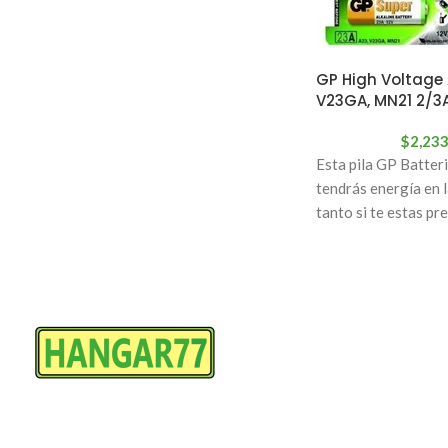
V para
GP High Voltage A
V23GA, MN21 2/3A
$
2,23
Esta pila GP Batteri
tendrás energía en l
tanto si te estas p