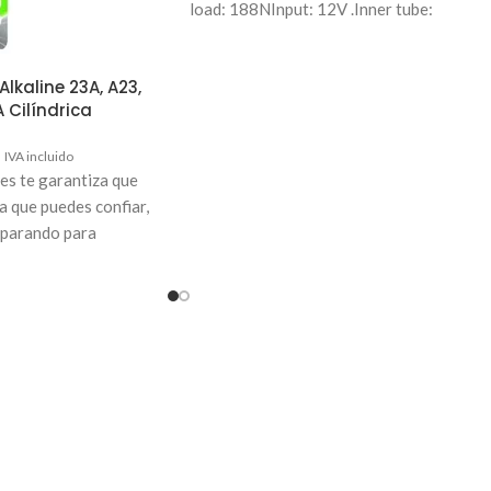
load: 188NInput: 12V .Inner tube:
Aluminum tube.IP Grade:
lkaline 23A, A23,
 Cilíndrica
3
IVA incluido
es te garantiza que
a que puedes confiar,
reparando para