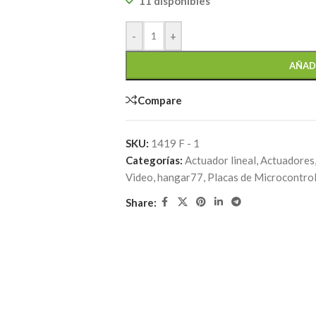
11 disponibles
-
+
AÑAD
Compare
SKU:
1419 F - 1
Categorías:
Actuador lineal
,
Actuadores
Video
,
hangar77
,
Placas de Microcontro
Share: