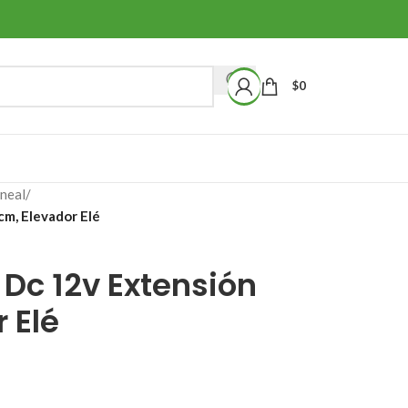
$
0
ineal
/
cm, Elevador Elé
 Dc 12v Extensión
 Elé