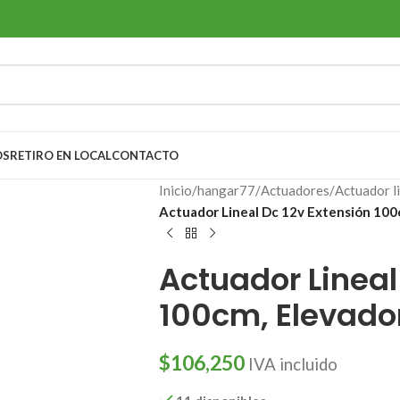
OS
RETIRO EN LOCAL
CONTACTO
Inicio
/
hangar77
/
Actuadores
/
Actuador l
Actuador Lineal Dc 12v Extensión 100
Actuador Lineal
100cm, Elevador
$
106,250
IVA incluido