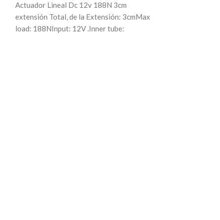
Actuador Lineal Dc 12v 188N 3cm
extensión Total, de la Extensión: 3cmMax
SOLD
load: 188NInput: 12V .Inner tube:
OUT
Aluminum tube.IP Grade:
Pila Gp Batter
Cilíndrica Co
$
3,
Esta pila GP Bat
tendrás energía e
tanto si te esta