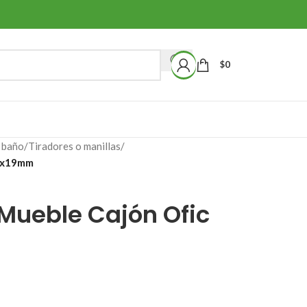
$
0
 baño
/
Tiradores o manillas
/
24x19mm
 Mueble Cajón Ofic