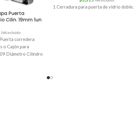
IVA incluido
1 Cerradura para puerta de vidrio doble.
pa Puerta
o Cilin. 19mm 1un
5
IVA incluido
 Puerta corredera
s o Cajón para
9 Diámetro Cilindro
o del