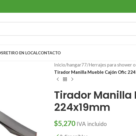
OS
RETIRO EN LOCAL
CONTACTO
Inicio
/
hangar77
/
Herrajes para shower o
Tirador Manilla Mueble Cajón Ofic 2
Tirador Manilla
224x19mm
$
5,270
IVA incluido