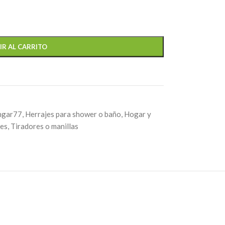
IR AL CARRITO
ngar77
,
Herrajes para shower o baño
,
Hogar y
res
,
Tiradores o manillas