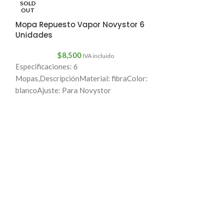
SOLD
7.5 cm de largo.
OUT
Mopa Repuesto Vapor Novystor 6
Unidades
$
8,500
IVA incluido
Especificaciones: 6
Mopas,DescripciónMaterial: fibraColor:
blancoAjuste: Para Novystor
x6Especificaciones:Reemplaza tus
almohadillas usadas y desgastadas.El
paquete incluye: 1 x almohadilla de
microfibra