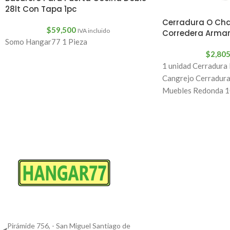
28lt Con Tapa 1pc
Cerradura O Cha
$
59,500
IVA incluido
Corredera Armari
Somo Hangar77 1 Pieza
$
2,80
1 unidad Cerradura
Cangrejo Cerradura
Muebles Redonda 10
1,9 Cm (19 mm)Larg
Pirámide 756, - San Miguel Santiago de