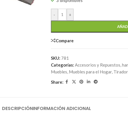
3 disponibles
-
+
AÑAD
Compare
SKU:
781
Categorías:
Accesorios y Repuestos
,
ha
Muebles
,
Muebles para el Hogar
,
Tirado
Share:
DESCRIPCIÓN
INFORMACIÓN ADICIONAL