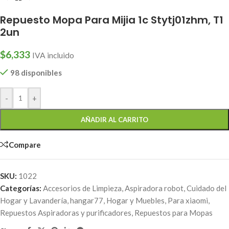
Repuesto Mopa Para Mijia 1c Stytj01zhm, T1
2un
$
6,333
IVA incluido
98 disponibles
-
+
AÑADIR AL CARRITO
Compare
SKU:
1022
Categorías:
Accesorios de Limpieza
,
Aspiradora robot
,
Cuidado del
Hogar y Lavandería
,
hangar77
,
Hogar y Muebles
,
Para xiaomi
,
Repuestos Aspiradoras y purificadores
,
Repuestos para Mopas