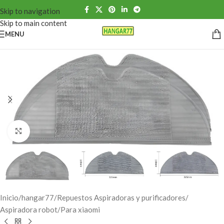
Skip to navigation
Skip to main content
MENU
Click to enlarge
Inicio
/
hangar77
/
Repuestos Aspiradoras y purificadores
/
Aspiradora robot
/
Para xiaomi