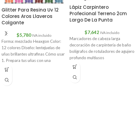
Lápiz Carpintero
Glitter Para Resina Uv 12
Profecional Terreno 2cm
Colores Aros Llaveros
Largo De La Punta
Colgante
$
7,642
IVA incluido
$
5,780
IVA incluido
Marcadores de cabeza larga
Forma: mezclado Heaxgon Color:
decoración de carpintería de baño
12 colores Diseño: lentejuelas de
bolígrafos de rotuladores de agujero
uñas brillantes ultrafinas Cómo usar
profundo multiusos
1. Prepara tus uñas con una
Descripción:Características:
3unColor:1 un negro1