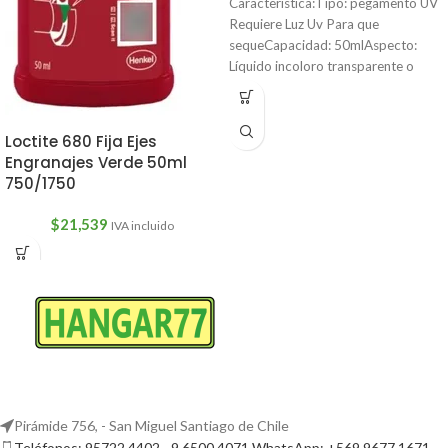
Característica:Tipo: pegamento UV
Requiere Luz Uv Para que
sequeCapacidad: 50mlAspecto:
Líquido incoloro transparente o
amarillo claroViscosidad cps:
Loctite 680 Fija Ejes
Engranajes Verde 50ml
750/1750
$
21,539
IVA incluido
Pirámide 756, - San Miguel Santiago de Chile
Teléfonos: 95722 4402 - 9 6500 4071 WhatsApp: +569 9677 1671