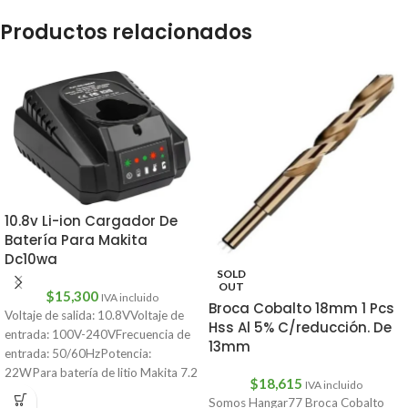
Productos relacionados
10.8v Li-ion Cargador De
Batería Para Makita
Dc10wa
SOLD
OUT
$
15,300
IVA incluido
Broca Cobalto 18mm 1 Pcs
Voltaje de salida: 10.8VVoltaje de
Hss Al 5% C/reducción. De
entrada: 100V-240VFrecuencia de
13mm
entrada: 50/60HzPotencia:
22WPara batería de litio Makita 7.2
$
18,615
IVA incluido
V/10.8VCantidad: 1 ud.
Somos Hangar77 Broca Cobalto