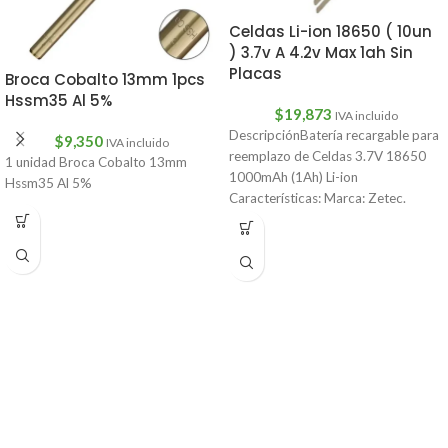
Celdas Li-ion 18650 ( 10un
) 3.7v A 4.2v Max 1ah Sin
Placas
Broca Cobalto 13mm 1pcs
Hssm35 Al 5%
$
19,873
IVA incluido
DescripciónBatería recargable para
$
9,350
IVA incluido
reemplazo de Celdas 3.7V 18650
1 unidad Broca Cobalto 13mm
1000mAh (1Ah) Li-ion
Hssm35 Al 5%
Características: Marca: Zetec.
100% de calidad 100% Q.C. de