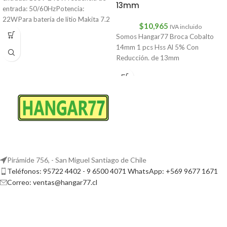
13mm
entrada: 50/60HzPotencia:
22WPara batería de litio Makita 7.2
$
10,965
IVA incluido
V/10.8VCantidad: 1 ud.
Somos Hangar77 Broca Cobalto
14mm 1 pcs Hss Al 5% Con
Reducción. de 13mm
Pirámide 756, - San Miguel Santiago de Chile
Teléfonos: 95722 4402 - 9 6500 4071 WhatsApp: +569 9677 1671
Correo: ventas@hangar77.cl