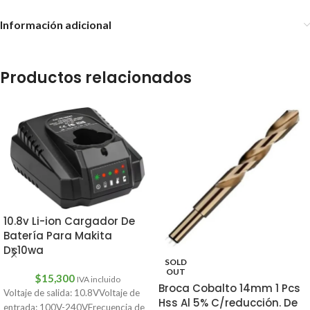
Información adicional
Productos relacionados
10.8v Li-ion Cargador De
Batería Para Makita
Dc10wa
SOLD
OUT
$
15,300
IVA incluido
Broca Cobalto 14mm 1 Pcs
Voltaje de salida: 10.8VVoltaje de
Hss Al 5% C/reducción. De
entrada: 100V-240VFrecuencia de