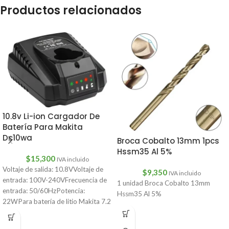
Productos relacionados
10.8v Li-ion Cargador De
Batería Para Makita
Dc10wa
Broca Cobalto 13mm 1pcs
Hssm35 Al 5%
$
15,300
IVA incluido
Voltaje de salida: 10.8VVoltaje de
$
9,350
IVA incluido
entrada: 100V-240VFrecuencia de
1 unidad Broca Cobalto 13mm
entrada: 50/60HzPotencia:
Hssm35 Al 5%
22WPara batería de litio Makita 7.2
V/10.8VCantidad: 1 ud.