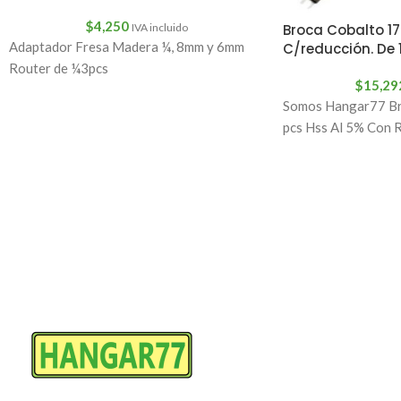
$
4,250
Broca Cobalto 17
IVA incluido
Adaptador Fresa Madera ¼, 8mm y 6mm
C/reducción. De
Router de ¼3pcs
$
15,29
Somos Hangar77 Br
pcs Hss Al 5% Con 