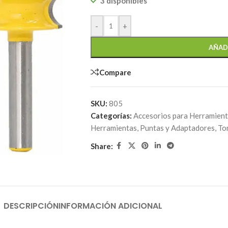
3 disponibles
-
+
AÑAD
Compare
SKU:
805
Categorías:
Accesorios para Herramien
Herramientas
,
Puntas y Adaptadores
,
To
Share:
DESCRIPCIÓN
INFORMACIÓN ADICIONAL