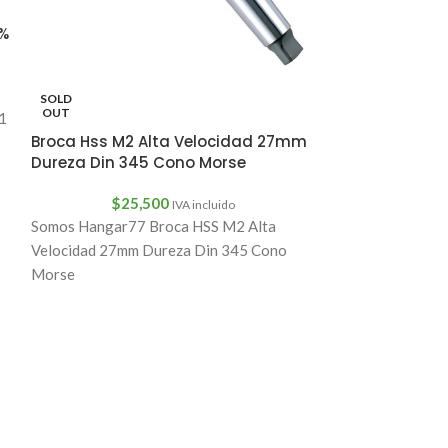
Fresa Madera 
5%
Vástago 1/4 X
$
4,
SOLD
fresa para cola 
OUT
1
1/4
Broca Hss M2 Alta Velocidad 27mm
Dureza Din 345 Cono Morse
$
25,500
IVA incluido
Somos Hangar77 Broca HSS M2 Alta
Velocidad 27mm Dureza Din 345 Cono
Morse