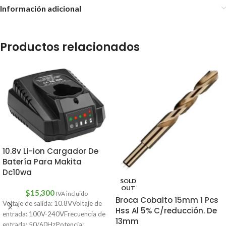
Información adicional
Productos relacionados
10.8v Li-ion Cargador De
Batería Para Makita
Dc10wa
SOLD
OUT
$
15,300
IVA incluido
Broca Cobalto 15mm 1 Pcs
Voltaje de salida: 10.8VVoltaje de
Hss Al 5% C/reducción. De
entrada: 100V-240VFrecuencia de
13mm
entrada: 50/60HzPotencia: