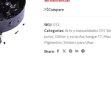
Sin existencias
Compare
SKU:
031
Categorías:
Arte y manualidades DIY
,
Be
polvo
,
Glitter y escarcha
,
hangar77
,
Mani
Pigmentos
,
Stickers para Uñas
Share: