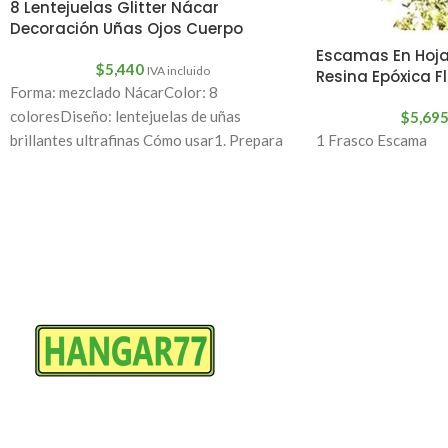
8 Lentejuelas Glitter Nácar
Decoración Uñas Ojos Cuerpo
Escamas En Hoja 
$
5,440
IVA incluido
Resina Epóxica F
Forma: mezclado NácarColor: 8
coloresDiseño: lentejuelas de uñas
$
5,69
1 Frasco Escama
brillantes ultrafinas Cómo usar1. Prepara
tus uñas con una capa base uv