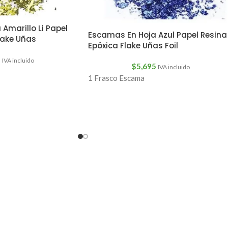
Amarillo Li Papel
Escamas En Hoja Azul Papel Resina
lake Uñas
Epóxica Flake Uñas Foil
5
IVA incluido
$
5,695
IVA incluido
1 Frasco Escama