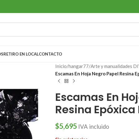
OS
RETIRO EN LOCAL
CONTACTO
Inicio
/
hangar77
/
Arte y manualidades DI
Escamas En Hoja Negro Papel Resina Ep
Escamas En Hoj
Resina Epóxica 
$
5,695
IVA incluido