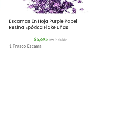
Escamas En Ho
Escamas En Hoja Purple Papel
Resina Epóxic
Resina Epóxica Flake Uñas
$
5,
$
5,695
IVA incluido
1 Frasco Escama
1 Frasco Escama