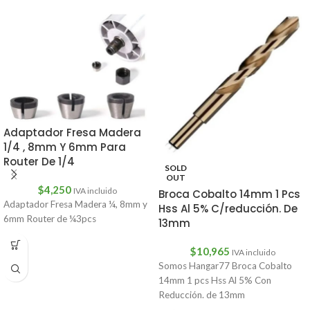
Adaptador Fresa Madera
1/4 , 8mm Y 6mm Para
Router De 1/4
SOLD
OUT
$
4,250
IVA incluido
Broca Cobalto 14mm 1 Pcs
Adaptador Fresa Madera ¼, 8mm y
Hss Al 5% C/reducción. De
6mm Router de ¼3pcs
13mm
$
10,965
IVA incluido
Somos Hangar77 Broca Cobalto
14mm 1 pcs Hss Al 5% Con
Reducción. de 13mm