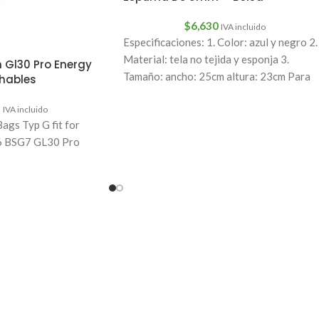
$
6,630
IVA incluido
Especificaciones: 1. Color: azul y negro 2.
Material: tela no tejida y esponja 3.
 Gl30 Pro Energy
Tamaño: ancho: 25cm altura: 23cm Para
hables
5
IVA incluido
ags Typ G fit for
 BSG7 GL30 Pro