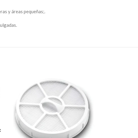
eras y áreas pequeñas;.
ulgadas.
Irobot Roomb
Cepillo Latera
c