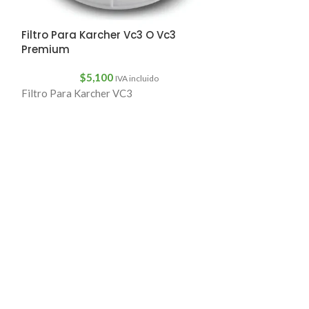
$
7,
Cepillo Lateral 
Filtro Para Karcher Vc3 O Vc3
Roomba 800 865
Premium
980
$
5,100
IVA incluido
Filtro Para Karcher VC3