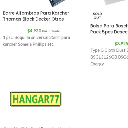
Barre Alfombras Para Karcher
SOLD
OUT
Thomas Black Decker Otros
Bolsa Para Bosch
$
4,930
IVA incluido
Pack 5pcs Desec
1 psc. Boquilla universal 35mm para
$
8,92
karcher Somela Phillips etc.
Type G Cloth Dust B
BSGL3126GB BSG6
Energy