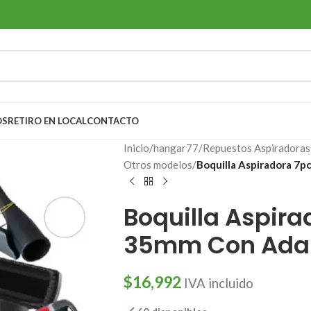
OS
RETIRO EN LOCAL
CONTACTO
Inicio
/
hangar77
/
Repuestos Aspiradoras 
Otros modelos
/
Boquilla Aspiradora 7
Boquilla Aspir
35mm Con Ada
$
16,992
IVA incluido