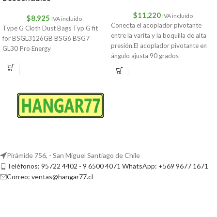
$
11,220
IVA incluido
$
8,925
IVA incluido
Conecta el acoplador pivotante
Type G Cloth Dust Bags Typ G fit
entre la varita y la boquilla de alta
for BSGL3126GB BSG6 BSG7
presión.El acoplador pivotante en
GL30 Pro Energy
ángulo ajusta 90 grados
Pirámide 756, - San Miguel Santiago de Chile
Teléfonos: 95722 4402 - 9 6500 4071 WhatsApp: +569 9677 1671
Correo: ventas@hangar77.cl