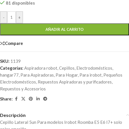
81 disponibles
-
+
AÑADIR AL CARRITO
Compare
SKU:
1139
Categorías:
Aspiradora robot
,
Cepillos
,
Electrodomésticos
,
hangar77
,
Para Aspiradoras
,
Para Hogar
,
Para irobot
,
Pequeños
Electrodomésticos
,
Repuestos Aspiradoras y purificadores
,
Repuestos y Accesorios
Share:
Descripción
Cepillo Lateral 5un Para modelos Irobot Roomba E5 E6 I7+ solo
color amarillo