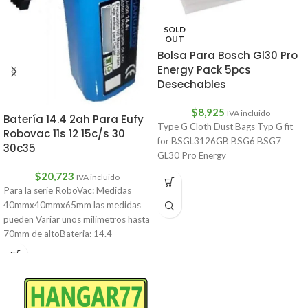
SOLD
OUT
Bolsa Para Bosch Gl30 Pro
Energy Pack 5pcs
Desechables
$
8,925
IVA incluido
Batería 14.4 2ah Para Eufy
Type G Cloth Dust Bags Typ G fit
Robovac 11s 12 15c/s 30
for BSGL3126GB BSG6 BSG7
30c35
GL30 Pro Energy
$
20,723
IVA incluido
Para la serie RoboVac: Medidas
40mmx40mmx65mm las medidas
pueden Variar unos milimetros hasta
70mm de altoBateria: 14.4
2000mAhEufy RoboVac 11