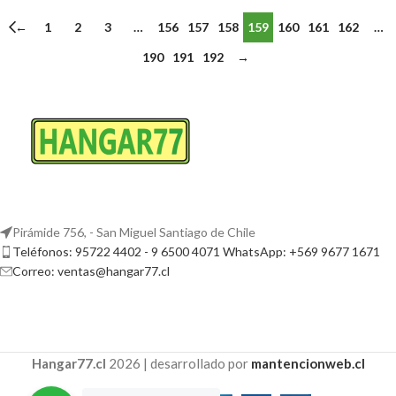
←
1
2
3
…
156
157
158
159
160
161
162
…
190
191
192
→
Pirámide 756, - San Miguel Santiago de Chile
Teléfonos: 95722 4402 - 9 6500 4071 WhatsApp: +569 9677 1671
Correo: ventas@hangar77.cl
Hangar77.cl
2026 | desarrollado por
mantencionweb.cl