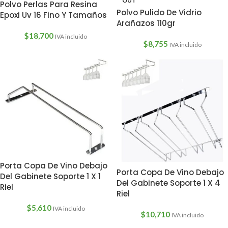
OUT
Polvo Perlas Para Resina
Polvo Pulido De Vidrio
Epoxi Uv 16 Fino Y Tamaños
Arañazos 110gr
$
18,700
IVA incluido
$
8,755
IVA incluido
Porta Copa De Vino Debajo
Porta Copa De Vino Debajo
Del Gabinete Soporte 1 X 1
Del Gabinete Soporte 1 X 4
Riel
Riel
$
5,610
IVA incluido
$
10,710
IVA incluido