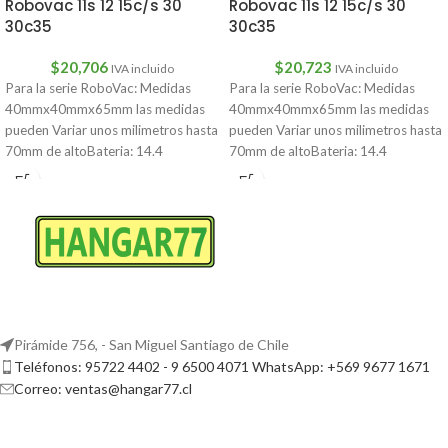
Robovac 11s 12 15c/s 30
Robovac 11s 12 15c/s 30
30c35
30c35
$
20,706
$
20,723
IVA incluido
IVA incluido
Para la serie RoboVac: Medidas
Para la serie RoboVac: Medidas
40mmx40mmx65mm las medidas
40mmx40mmx65mm las medidas
pueden Variar unos milimetros hasta
pueden Variar unos milimetros hasta
70mm de altoBateria: 14.4
70mm de altoBateria: 14.4
2000mAhEufy RoboVac 11
2000mAhEufy RoboVac 11
Pirámide 756, - San Miguel Santiago de Chile
Teléfonos: 95722 4402 - 9 6500 4071 WhatsApp: +569 9677 1671
Correo: ventas@hangar77.cl