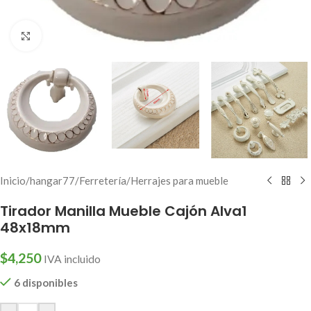
Click to enlarge
Inicio
/
hangar77
/
Ferretería
/
Herrajes para mueble
Tirador Manilla Mueble Cajón Alva1
48x18mm
$
4,250
IVA incluido
6 disponibles