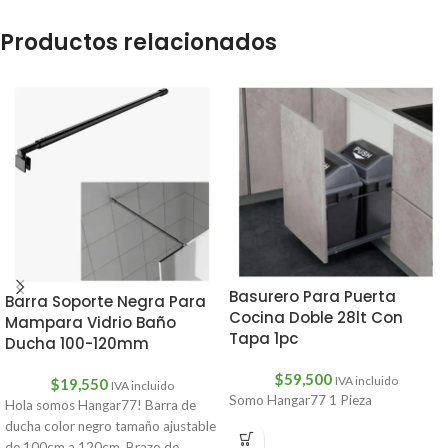
Productos relacionados
Basurero Para Puerta
Barra Soporte Negra Para
Cocina Doble 28lt Con
Mampara Vidrio Baño
Tapa 1pc
Ducha 100-120mm
$
59,500
IVA incluido
$
19,550
IVA incluido
Somo Hangar77 1 Pieza
Hola somos Hangar77! Barra de
ducha color negro tamaño ajustable
de 100cm a 120cm. Brazo de