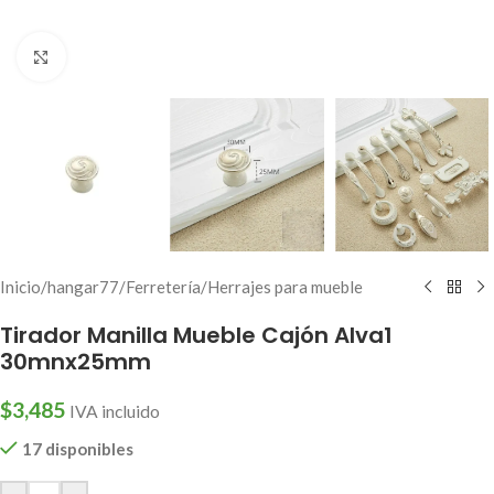
Click to enlarge
Inicio
/
hangar77
/
Ferretería
/
Herrajes para mueble
Tirador Manilla Mueble Cajón Alva1
30mnx25mm
$
3,485
IVA incluido
17 disponibles