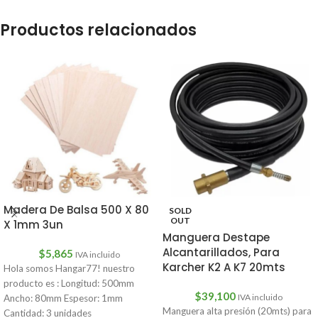
Productos relacionados
Madera De Balsa 500 X 80
SOLD
OUT
X 1mm 3un
Manguera Destape
Alcantarillados, Para
$
5,865
IVA incluido
Karcher K2 A K7 20mts
Hola somos Hangar77! nuestro
producto es : Longitud: 500mm
$
39,100
IVA incluido
Ancho: 80mm Espesor: 1mm
Manguera alta presión (20mts) para
Cantidad: 3 unidades