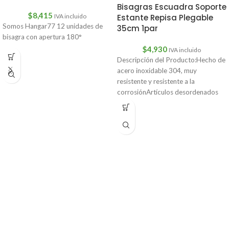
Bisagras Escuadra Soporte
$
8,415
Estante Repisa Plegable
IVA incluido
Somos Hangar77 12 unidades de
35cm 1par
bisagra con apertura 180°
$
4,930
IVA incluido
Descripción del Producto:Hecho de
acero inoxidable 304, muy
resistente y resistente a la
corrosiónArtículos desordenados
en casa, barco o marino,