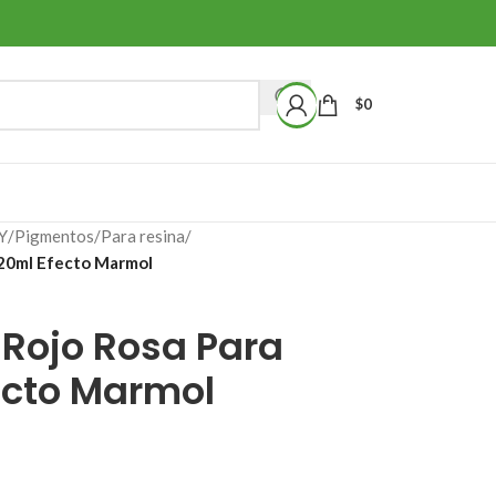
$
0
Y
/
Pigmentos
/
Para resina
/
 20ml Efecto Marmol
 Rojo Rosa Para
ecto Marmol