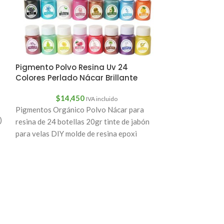
Pigmento Polvo Resina Uv 24
Colores Perlado Nácar Brillante
$
14,450
IVA incluido
Pigmentos Orgánico Polvo Nácar para
)
resina de 24 botellas 20gr tinte de jabón
para velas DIY molde de resina epoxi
Pigmento Polv
Resina 20ml E
$
2,
HOLA! Somos HA