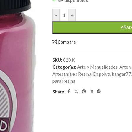
69 disponibles
-
+
AÑAD
Compare
SKU:
020 K
Categorías:
Arte y Manualidades
,
Arte y
Artesanía en Resina
,
En polvo
,
hangar77
,
para Resina
Share: