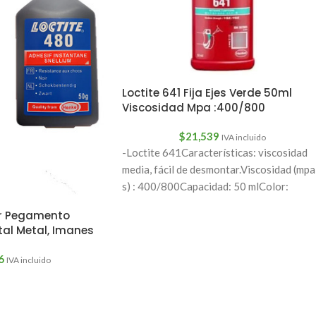
Loctite 641 Fija Ejes Verde 50ml
Viscosidad Mpa :400/800
$
21,539
IVA incluido
-Loctite 641Características: viscosidad
media, fácil de desmontar.Viscosidad (mpa
s) : 400/800Capacidad: 50 mlColor:
amarilloFuerza de corte psi:940Espacio
Gr Pegamento
máximo de llenado
al Metal, Imanes
6
IVA incluido