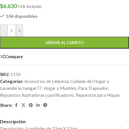
$
6,630
IVA incluido
104 disponibles
-
+
AÑADIR AL CARRITO
Compare
SKU:
1150
Categorías:
Accesorios de Limpieza
,
Cuidado del Hogar y
Lavandería
,
hangar77
,
Hogar y Muebles
,
Para Trapeador
,
Repuestos Aspiradoras y purificadores
,
Repuestos para Mopas
Share:
Descripción
Descripción: 5 unidades de 32cm X 12cm